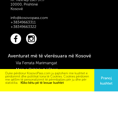
10000, Prishtinë
Kosovë
info@kosovopass.com
+38349663311
+38349663322
Aventurat më të vlerësuara në Kosovë
Via Ferrata Marimangat
Maja e Oshlakut / Sharr
Duke përdorur KosovoPass.com ju pajtoheni me kushtet e
Hiking - Liqeni i Jazhincës 13.09.2020
përdorimit dhe politikat tona të Cookies. Cookies përdoren
Pranoj
me qëllim të personalizimit të përmbajtjes për ju dhe për
Hiking-Maja e Konjushes në Bjeshkët ...
statistika.
Kliko këtu pë të lexuar kushtet
kushtet
Eksploro sitpas lokacionit
Prizren
Peja
Prishtina