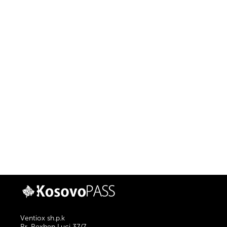
Ventiox sh.p.k
Rr. Rexhep Luci 37/7