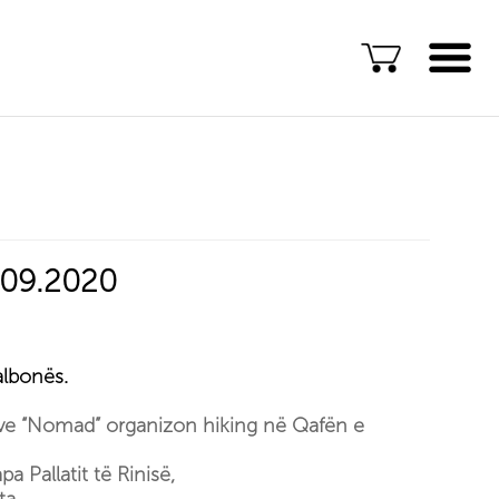
Gjuha
ENG
ALB
Eksploro Kosovën
0.09.2020
Aventura të jashtëzakonshme
Eksperienca të paharrueshme
Akomodime rurale
albonës.
Eksploro sitpas lokacionit
ëve “Nomad” organizon hiking në Qafën e
Aventurat më të vlerësuara në
Kosovë
a Pallatit të Rinisë,