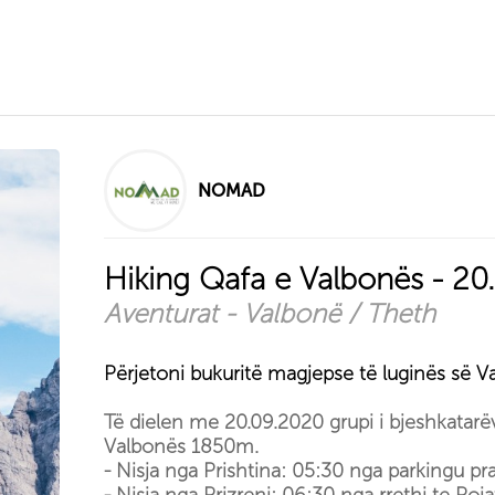
NOMAD
Hiking Qafa e Valbonës - 2
Aventurat - Valbonë / Theth
Përjetoni bukuritë magjepse të luginës së V
Të dielen me 20.09.2020 grupi i bjeshkatar
Valbonës 1850m.
- Nisja nga Prishtina: 05:30 nga parkingu prap