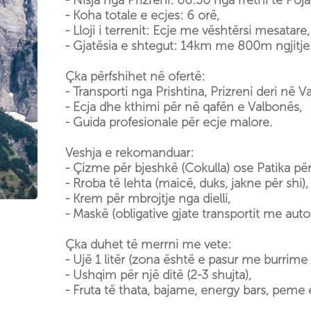
- Nisja nga Prizreni: 06:30 nga rrethi te Poja
- Koha totale e ecjes: 6 orë,
- Lloji i terrenit: Ecje me vështërsi mesatare,
- Gjatësia e shtegut: 14km me 800m ngjitje
Çka përfshihet në ofertë:
- Transporti nga Prishtina, Prizreni deri në 
- Ecja dhe kthimi për në qafën e Valbonës,
- Guida profesionale për ecje malore.
Veshja e rekomanduar:
- Çizme për bjeshkë (Cokulla) ose Patika për 
- Rroba të lehta (maicë, duks, jakne për shi),
- Krem për mbrojtje nga dielli,
- Maskë (obligative gjate transportit me auto
Çka duhet të merrni me vete:
- Ujë 1 litër (zona është e pasur me burrime u
- Ushqim për një ditë (2-3 shujta),
- Fruta të thata, bajame, energy bars, peme 