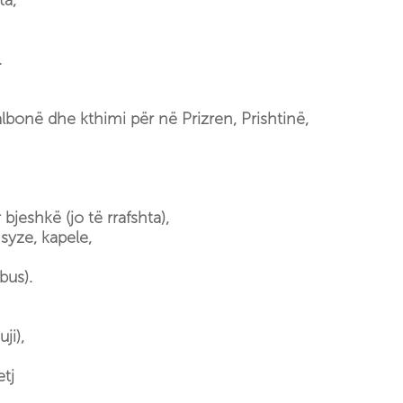
ta,
High Scardus Ultra
Gjakova Trail Running 21K
.
Fluturime dyshe me Paragllajd ...
Paragliding Prizren
Valbonë dhe kthimi për në Prizren, Prishtinë,
Eksploro sipas qytetit
Prizren
Peja
Prishtina
bjeshkë (jo të rrafshta),
Istog
 syze, kapele,
Bjeshkët e Sharrit
bus).
Deçan
Llogaria juaj
ji),
Kyçuni në llogarinë tuaj
Krijoni llogarinë tuaj tani
etj