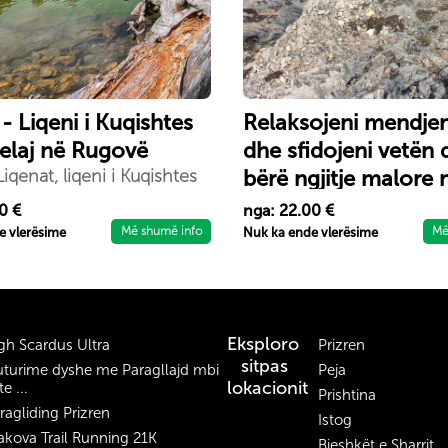
- Liqeni i Kuqishtes
Relaksojeni mendjen
elaj në Rugovë
dhe sfidojeni vetën
iqenat, liqeni i Kuqishtes
bërë ngjitje malore 
aj në Rugovë.
Rugovë
0 €
nga: 22.00 €
Në Kosovën perëndimore
Më shumë info
Më
e vlerësime
Nuk ka ende vlerësime
parkun kombëtar ``Bjesh
Nemuna`` ka shumë liq
malore, njëri prej tyre ës
Liqenati. Pikërisht mbi fs
Kuqishtë, Liqenati shtrih
Eksploro
gh Scardus Ultra
Prizren
lartësi prej 1,970 m. Gjith
sitpas
uturime dyshe me Paragllajd mbi
Peja
është burimi natyror që 
lokacionit
te ...
Prishtina
Kosovën nga Mali i Zi. Pr
ragliding Prizren
Istog
liqenit, ju gjithashtu mun
akova Trail Running 21K
Bjeshkët e Sharrit