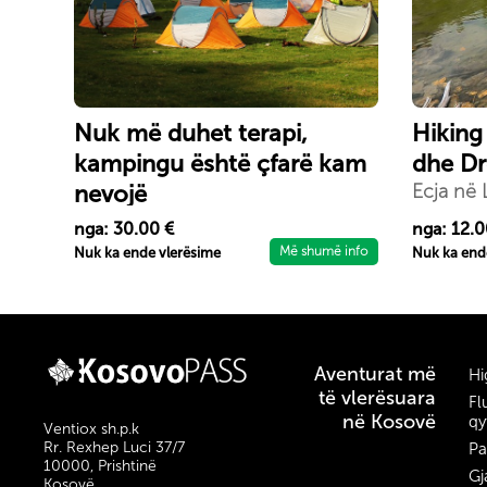
Nuk më duhet terapi,
Hiking 
kampingu është çfarë kam
dhe Dr
nevojë
Ecja në L
dhe Drel
Ka shumë arsye që të ju pëlqejnë
nga: 30.00 €
nga: 12.0
kampet kur udhëtoni sepse jeta
Më shumë info
Nuk ka ende vlerësime
Nuk ka end
është e mirë kur jeni në kamp.
Aventurat më
Hi
të vlerësuara
Fl
në Kosovë
qy
Ventiox sh.p.k
Rr. Rexhep Luci 37/7
Pa
10000, Prishtinë
Gj
Kosovë